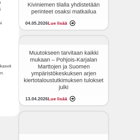
n
Kiviniemen tilalla yhdistetään
i
perinteet osaksi matkailua
i
04.05.2026
Lue lisää
Muutokseen tarvitaan kaikki
mukaan – Pohjois-Karjalan
kasvit
Marttojen ja Suomen
n.
ympäristökeskuksen arjen
kiertotaloustutkimuksen tulokset
julki
13.04.2026
Lue lisää