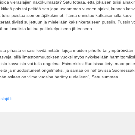
ioida vieraslajien näkökulmasta? Satu toteaa, että jokaisen tulisi ainaki
oi kitkeä pois tai peittää sen jopa useamman vuoden ajaksi, kunnes kasv
sta tulisi poistaa siementäjäkukinnot. Tämä onnistuu katkaisemalla kasvi
rätä tiiviisti suljettuun ja mielellään kaksinkertaiseen pussiin. Pussin vo
ä on luvallista laittaa polttokelpoiseen jätteeseen.
 pihasta ei saisi levitä mitään lajeja muiden pihoille tai ympäröivään
kasveja, sillä ilmastonmuutoksen vuoksi myös nykyisellään harmittomiksi
eista kasveista voi tulla ongelma. Esimerkiksi Ruotsissa tietyt maanpeite
alueita ja muodostuneet ongelmaksi, ja samaa on nähtävissä Suomessaki
ähän asiaan on viime vuosina herätty uudelleen”, Satu summaa.
lajit.fi