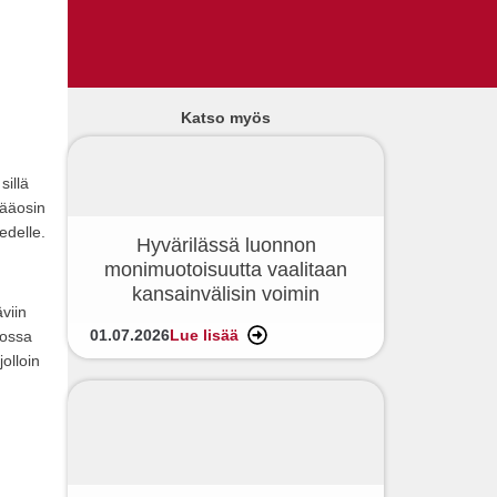
Katso myös
sillä
pääosin
edelle.
Hyvärilässä luonnon
monimuotoisuutta vaalitaan
kansainvälisin voimin
viin
01.07.2026
Lue lisää
lossa
olloin