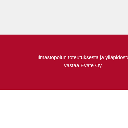
Ilmastopolun toteutuksesta ja ylläpidost
vastaa Evate Oy.
Ilmastopolku on toteutettu Pohjois-Karjal
hankkeessa, jota rahoitetaan Euroopan un
Hankkeessa ovat mukana Kiteen, Lieksan
Kontiolahden, Rääkkylän, Juuan ja Tohma