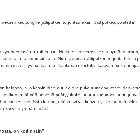
meksen kaupungille jättiputken torjuntaurakan. Jättiputkea poistettiin
 kymmenessä eri kohteessa. Haitallisista vieraslajeista pyritään eroon, 
vat luonnon monimuotoisuutta. Nurmeksessa jättiputken torjunta tehtiin 
rjunnassa liittyy haittoja muulle alueen eliöstölle, kasveille sekä pohjav
ivan helppoa, sillä kasvin lähellä tulee olla pukeutuneena kosteudenkestä
 jättiputken erittämää nestettä päätyy iholle, seurauksena voi auringonva
mukaisesti iso. Satu kertoo, että kasvi voi kasvaa yli kolmemetriseksi, j
äysin kasvien ympäröimänä.
nosta, on kotiinpäin”