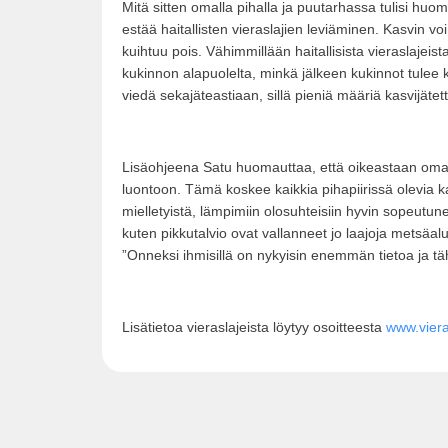
Mitä sitten omalla pihalla ja puutarhassa tulisi huom
estää haitallisten vieraslajien leviäminen. Kasvin v
kuihtuu pois. Vähimmillään haitallisista vieraslajei
kukinnon alapuolelta, minkä jälkeen kukinnot tulee ke
viedä sekajäteastiaan, sillä pieniä määriä kasvijätett
Lisäohjeena Satu huomauttaa, että oikeastaan omasta
luontoon. Tämä koskee kaikkia pihapiirissä olevia 
mielletyistä, lämpimiin olosuhteisiin hyvin sopeutun
kuten pikkutalvio ovat vallanneet jo laajoja metsä
”Onneksi ihmisillä on nykyisin enemmän tietoa ja t
Lisätietoa vieraslajeista löytyy osoitteesta
www.vieras