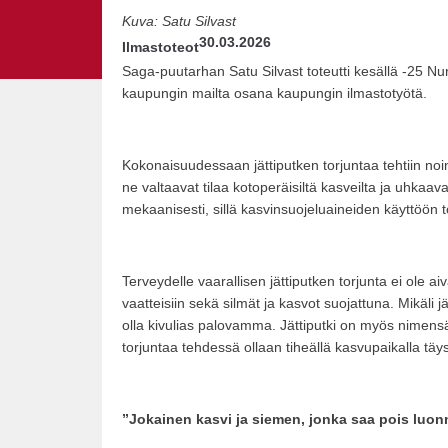
Kuva: Satu Silvast
30.03.2026
Ilmastoteot
Saga-puutarhan Satu Silvast toteutti kesällä -25 Nur
kaupungin mailta osana kaupungin ilmastotyötä.
Kokonaisuudessaan jättiputken torjuntaa tehtiin noin
ne valtaavat tilaa kotoperäisiltä kasveilta ja uhkaa
mekaanisesti, sillä kasvinsuojeluaineiden käyttöön to
Terveydelle vaarallisen jättiputken torjunta ei ole a
vaatteisiin sekä silmät ja kasvot suojattuna. Mikäli
olla kivulias palovamma. Jättiputki on myös nimensä 
torjuntaa tehdessä ollaan tiheällä kasvupaikalla t
”Jokainen kasvi ja siemen, jonka saa pois luon