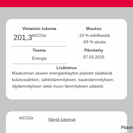
Viimeisin lukema
Muutos
201,3
ktCO2e
-19 % edellisestä
-69 % alusta
Teema
Päivitetty
07.03.2025
Energia
Lisätietoa
Maakunnan alueen energiankäytön päästöt sisältävät
kulutussähkön, sähkölämmityksen, kaukolämmityksen,
öljylämmityksen sekä muun lämmityksen päästöt
ktCO2e
Näytä lukemat
Pääst