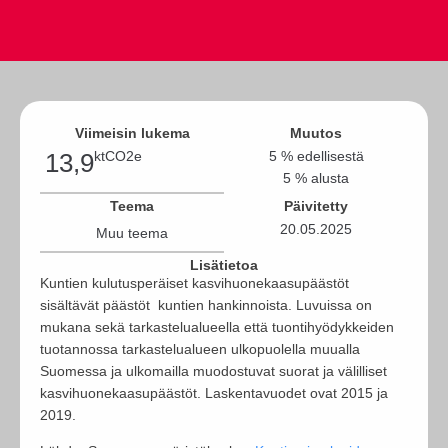
Viimeisin lukema
Muutos
13,9
ktCO2e
5 % edellisestä
5 % alusta
Teema
Päivitetty
20.05.2025
Muu teema
Lisätietoa
Kuntien kulutusperäiset kasvihuonekaasupäästöt
sisältävät päästöt kuntien hankinnoista. Luvuissa on
mukana sekä tarkastelualueella että tuontihyödykkeiden
tuotannossa tarkastelualueen ulkopuolella muualla
Suomessa ja ulkomailla muodostuvat suorat ja välilliset
kasvihuonekaasupäästöt. Laskentavuodet ovat 2015 ja
2019.