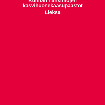
Kunnan hankintojen
kasvihuonekaasupäästöt
Lieksa