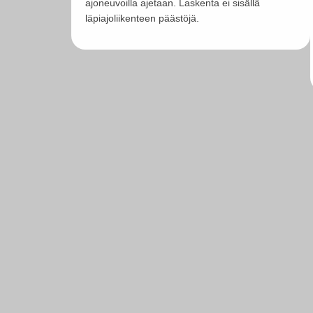
ajoneuvoilla ajetaan. Laskenta ei sisällä
läpiajoliikenteen päästöjä.