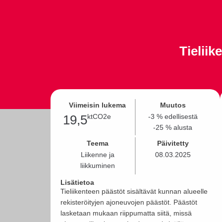
Tieliik
Viimeisin lukema
Muutos
19,5
ktCO2e
-3 % edellisestä
-25 % alusta
Teema
Päivitetty
Liikenne ja
08.03.2025
liikkuminen
Lisätietoa
Tieliikenteen päästöt sisältävät kunnan alueelle
rekisteröityjen ajoneuvojen päästöt. Päästöt
lasketaan mukaan riippumatta siitä, missä