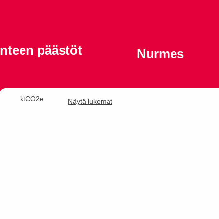
enteen päästöt
Nurmes
ktCO2e
Näytä lukemat