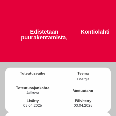
Edistetään
Kontiolahti
puurakentamista,
Toteutusvaihe
Teema
Energia
Toteutusajankohta
Vastuutaho
Jatkuva
Lisätty
Päivitetty
03.04.2025
03.04.2025