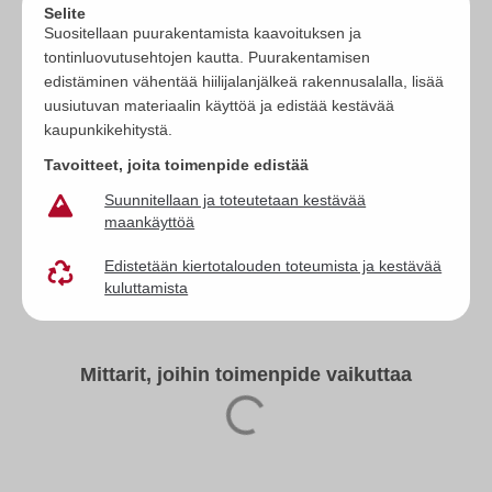
Selite
Suositellaan puurakentamista kaavoituksen ja
tontinluovutusehtojen kautta. Puurakentamisen
edistäminen vähentää hiilijalanjälkeä rakennusalalla, lisää
uusiutuvan materiaalin käyttöä ja edistää kestävää
kaupunkikehitystä.
Tavoitteet, joita toimenpide edistää
Suunnitellaan ja toteutetaan kestävää
maankäyttöä
Edistetään kiertotalouden toteumista ja kestävää
kuluttamista
Mittarit, joihin toimenpide vaikuttaa