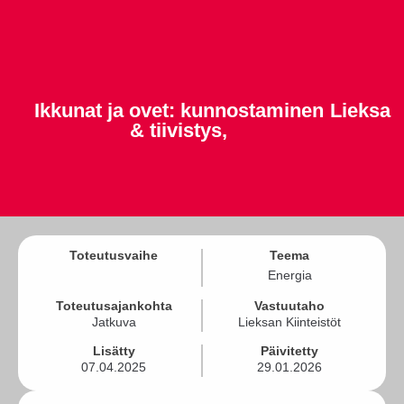
Ikkunat ja ovet: kunnostaminen
Lieksa
& tiivistys,
Toteutusvaihe
Teema
Energia
Toteutusajankohta
Vastuutaho
Jatkuva
Lieksan Kiinteistöt
Lisätty
Päivitetty
07.04.2025
29.01.2026