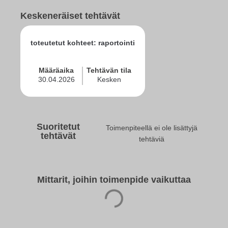
Keskeneräiset tehtävät
toteutetut kohteet: raportointi
Määräaika
Tehtävän tila
30.04.2026
Kesken
Suoritetut
Toimenpiteellä ei ole lisättyjä
tehtävät
tehtäviä
Mittarit, joihin toimenpide vaikuttaa