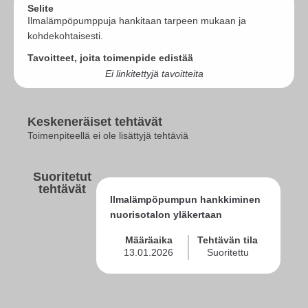
Selite
Ilmalämpöpumppuja hankitaan tarpeen mukaan ja
kohdekohtaisesti.
Tavoitteet, joita toimenpide edistää
Ei linkitettyjä tavoitteita
Keskeneräiset tehtävät
Toimenpiteellä ei ole lisättyjä tehtäviä
Suoritetut
tehtävät
Ilmalämpöpumpun hankkiminen
nuorisotalon yläkertaan
Määräaika
Tehtävän tila
13.01.2026
Suoritettu