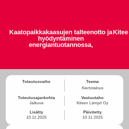
Kaatopaikkakaasujen talteenotto ja
Kitee
hyödyntäminen
energiantuotannossa,
Toteutusvaihe
Teema
Kiertotalous
Toteutusajankohta
Vastuutaho
Jatkuva
Kiteen Lämpö Oy
Lisätty
Päivitetty
10.11.2025
10.11.2025