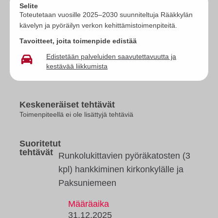
Selite
Toteutetaan vuosille 2025–2030 suunniteltuja Rääkkylän
kävelyn ja pyöräilyn verkon kehittämistoimenpiteitä.
Tavoitteet, joita toimenpide edistää
Edistetään palveluiden saavutettavuutta ja
kestävää liikkumista
Keskeneräiset tehtävät
Toimenpiteellä ei ole lisättyjä tehtäviä
Suoritetut
tehtävät
Runkolukittavien pyöräkatosten (3
kpl) hankkiminen kirkonkylälle ja
Paksuniemeen
Määräaika
31.12.2025