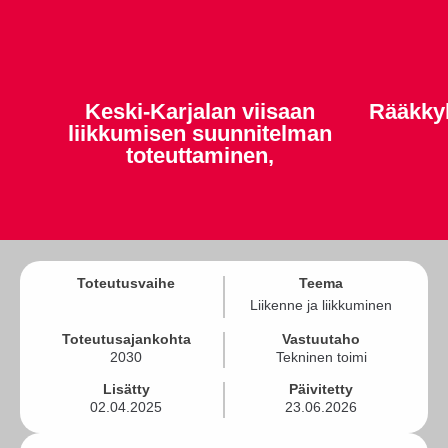
Keski-Karjalan viisaan
Rääkky
liikkumisen suunnitelman
toteuttaminen,
Toteutusvaihe
Teema
Liikenne ja liikkuminen
Toteutusajankohta
Vastuutaho
2030
Tekninen toimi
Lisätty
Päivitetty
02.04.2025
23.06.2026