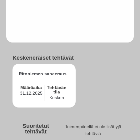
Keskeneräiset tehtävät
Ritoniemen saneeraus
Määräaika
Tehtävän
tila
31.12.2025
Kesken
Suoritetut
Toimenpiteellä ei ole lisättyjä
tehtävät
tehtäviä