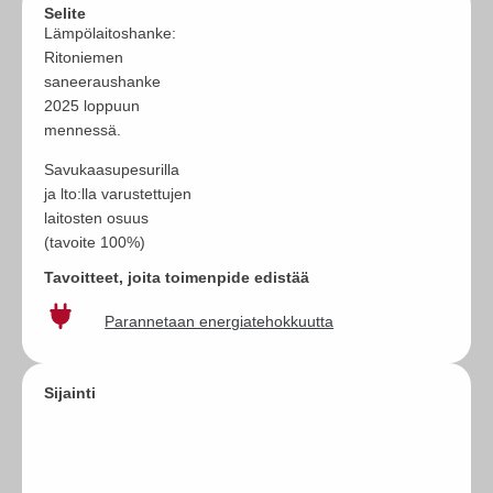
Selite
Lämpölaitoshanke:
Ritoniemen
saneeraushanke
2025 loppuun
mennessä.
Savukaasupesurilla
ja lto:lla varustettujen
laitosten osuus
(tavoite 100%)
Tavoitteet, joita toimenpide edistää
Parannetaan energiatehokkuutta
Sijainti