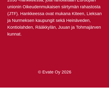
2030 -hankkeessa, jota rahoitetaan Euroopan
unionin Oikeudenmukaisen siirtymän rahastosta
(JTF). Hankkeessa ovat mukana Kiteen, Lieksan
ja Nurmeksen kaupungit sekä Heinäveden,
Kontiolahden, Rääkkylän, Juuan ja Tohmajärven
kunnat.
© Evate Oy 2026