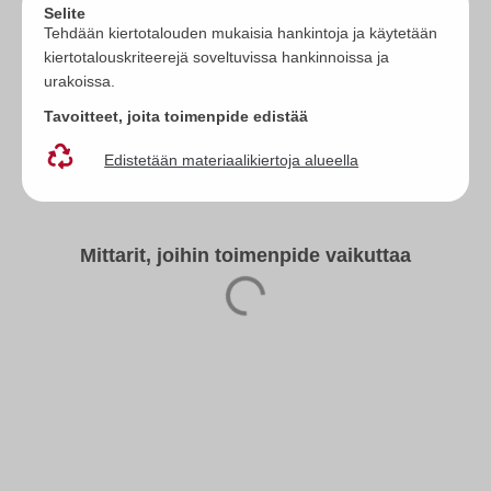
Selite
Tehdään kiertotalouden mukaisia hankintoja ja käytetään
kiertotalouskriteerejä soveltuvissa hankinnoissa ja
urakoissa.
Tavoitteet, joita toimenpide edistää
Edistetään materiaalikiertoja alueella
Mittarit, joihin toimenpide vaikuttaa