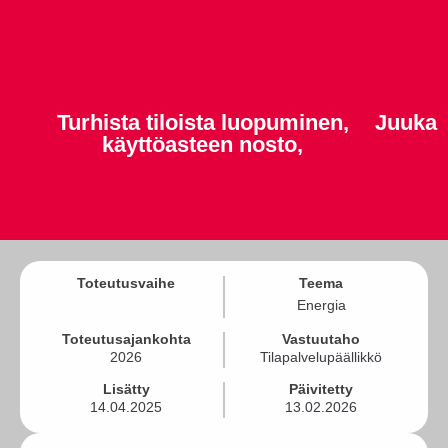
Turhista tiloista luopuminen,
Juuka
käyttöasteen nosto,
Toteutusvaihe
Teema
Energia
Toteutusajankohta
Vastuutaho
2026
Tilapalvelupäällikkö
Lisätty
Päivitetty
14.04.2025
13.02.2026