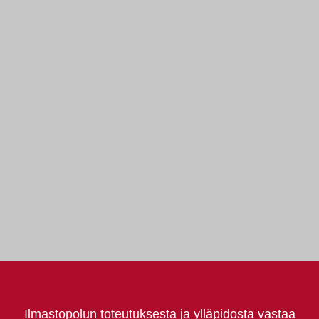
Ilmastopolun toteutuksesta ja ylläpidosta vastaa