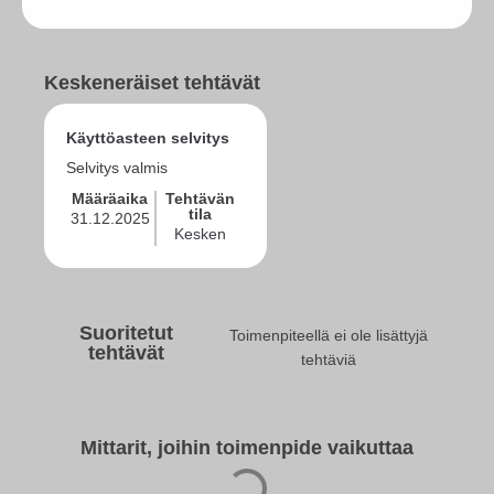
Keskeneräiset tehtävät
Käyttöasteen selvitys
Selvitys valmis
Määräaika
Tehtävän
tila
31.12.2025
Kesken
Suoritetut
Toimenpiteellä ei ole lisättyjä
tehtävät
tehtäviä
Mittarit, joihin toimenpide vaikuttaa