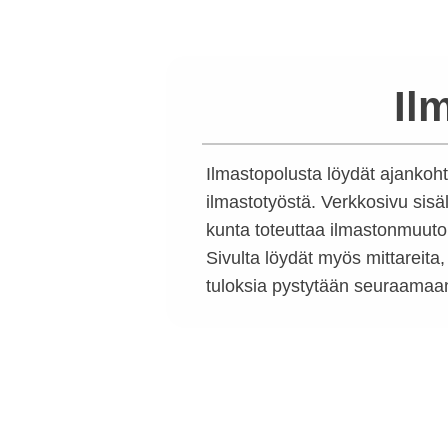
Il
Ilmastopolusta löydät ajankoh
ilmastotyöstä. Verkkosivu sisäl
kunta toteuttaa ilmastonmuutoks
Sivulta löydät myös mittareita,
tuloksia pystytään seuraamaa