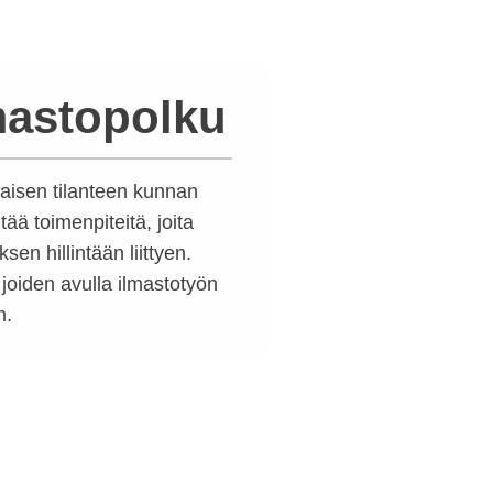
mastopolku
taisen tilanteen kunnan
tää toimenpiteitä, joita
en hillintään liittyen.
 joiden avulla ilmastotyön
n.