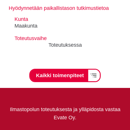
Hyödynnetään paikallistason tutkimustietoa
Kunta
Maakunta
Toteutusvaihe
Toteutuksessa
Kaikki toimenpiteet
Ilmastopolun toteutuksesta ja ylläpidosta vastaa
Evate Oy.